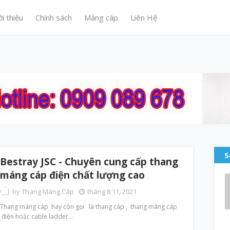
ới thiệu
Chính sách
Máng cáp
Liên Hệ
S
Bestray JSC - Chuyên cung cấp thang
máng cáp điện chất lượng cao
by
Thang Máng Cáp
tháng 8 11, 2021
Thang máng cáp hay còn gọi là thang cáp , thang máng cáp
điện hoặc cable ladder…