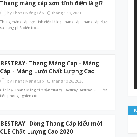
Thang máng cáp sơn tĩnh điện là gì?
by
Thang Máng Cáp
tháng 1 19, 2021
Thang máng cáp sơn tĩnh điện là loại thang cáp, máng cáp được
sử dụng phổ biến tro…
BESTRAY- Thang Máng Cáp - Máng
Cáp - Máng Lưới Chất Lượng Cao
by
Thang Máng Cáp
tháng 10 26, 2020
Các loại Thang Máng cáp sản xuất tại Bestray Bestray JSC. luôn
tiên phong nghiên cứu,…
F
BESTRAY- Dòng Thang Cáp kiểu mới
CLE Chất Lượng Cao 2020