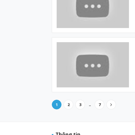
...
1
2
3
7
Thông tin