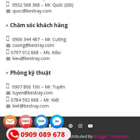
0932 568 368 – Mr. Quốc (GĐ)
quoc@bestray.com
Chăm sóc khách hàng
0906 344 487 – Mr. Cường
cuong@bestray.com
0797 012 668 – Ms. Kiều
kieu@bestray.com
Phòng kỹ thuật
0907 800 100 – Mr. Tuyên
tuyen@bestray.com
0784 592 668 – Mr. Kiệt
kiet@bestray.com
0909 089 678
Created By
SoraTemplates
| Distributed By
Blogger Templates